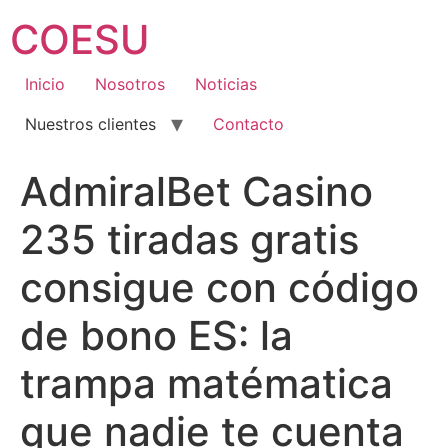
Ir
COESU
al
contenido
Inicio
Nosotros
Noticias
Nuestros clientes
Contacto
AdmiralBet Casino
235 tiradas gratis
consigue con código
de bono ES: la
trampa matématica
que nadie te cuenta