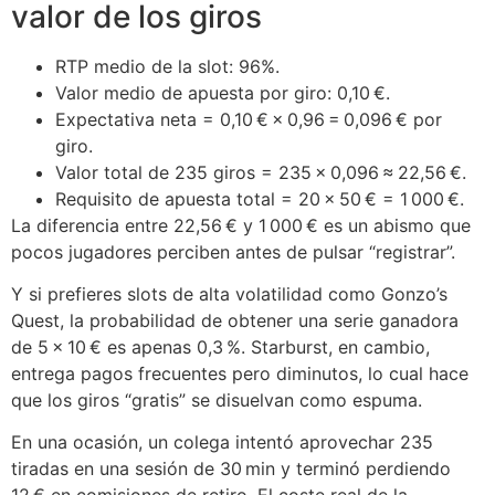
valor de los giros
RTP medio de la slot: 96%.
Valor medio de apuesta por giro: 0,10 €.
Expectativa neta = 0,10 € × 0,96 = 0,096 € por
giro.
Valor total de 235 giros = 235 × 0,096 ≈ 22,56 €.
Requisito de apuesta total = 20 × 50 € = 1 000 €.
La diferencia entre 22,56 € y 1 000 € es un abismo que
pocos jugadores perciben antes de pulsar “registrar”.
Y si prefieres slots de alta volatilidad como Gonzo’s
Quest, la probabilidad de obtener una serie ganadora
de 5 × 10 € es apenas 0,3 %. Starburst, en cambio,
entrega pagos frecuentes pero diminutos, lo cual hace
que los giros “gratis” se disuelvan como espuma.
En una ocasión, un colega intentó aprovechar 235
tiradas en una sesión de 30 min y terminó perdiendo