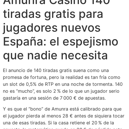
tiradas gratis para
jugadores nuevos
España: el espejismo
que nadie necesita
El anuncio de 140 tiradas gratis suena como una
promesa de fortuna, pero la realidad es tan fría como
un slot de 0,5% de RTP en una noche de tormenta. 140
no es “mucho”, es solo 2 % de lo que un jugador serio
gastaría en una sesión de 7 000 € de apuestas.
Y es que el “bono” de Amunra está calibrado para que
el jugador pierda al menos 28 € antes de siquiera tocar
una de esas tiradas. Si la casa retiene el 20 % de la