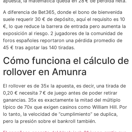
apuesta, la matemática queda en 28 € de pérdida neta.
A diferencia de Bet365, donde el bono de bienvenida
suele requerir 30 € de depósito, aquí el requisito es 10
€, lo que reduce la barrera de entrada pero aumenta la
exposición al riesgo. 2 jugadores de la comunidad de
foros españoles reportaron una pérdida promedio de
45 € tras agotar las 140 tiradas.
Cómo funciona el cálculo de
rollover en Amunra
El rollover es de 35x la apuesta, es decir, una tirada de
0,20 € necesita 7 € de juego antes de poder retirar
ganancias. 35x es exactamente la mitad del múltiplo
típico de 70x que exigen casinos como William Hill. Por
lo tanto, la velocidad de “cumplimiento” se duplica,
pero la presión sobre el bankroll también.