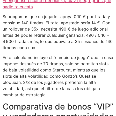
El engañoso encanto del black jack 21 juego gratis que
nadie te cuenta
Supongamos que un jugador apoya 0,10 € por tirada y
consigue 140 tiradas. El total apostado sería 14 €. Con
un rollover de 35x, necesita 490 € de juego adicional
antes de poder retirar cualquier ganancia. 490 / 0,10 =
4 900 tiradas más, lo que equivale a 35 sesiones de 140
tiradas cada una.
Este cálculo no incluye el “cambio de juego” que la casa
impone: después de 70 tiradas, solo se permiten slots
de baja volatilidad como Starburst, mientras que los
slots de alta volatilidad como Gonzo’s Quest se
bloquean. 2/3 de los jugadores prefieren la alta
volatilidad, así que el filtro de la casa los obliga a
cambiar de estrategia.
Comparativa de bonos “VIP”