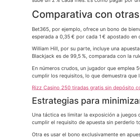
sube un 2 % cada mes. Es como pagar por una 
Comparativa con otras
Bet365, por ejemplo, ofrece un bono de bienv
esperada a 0,35 € por cada 1 € apostado en c
William Hill, por su parte, incluye una apuest
Blackjack es de 99,5 %, comparada con la rule
En números crudos, un jugador que emplea 50 
cumplir los requisitos, lo que demuestra que l
Rizz Casino 250 tiradas gratis sin depósito c
Estrategias para minimiza
Una táctica es limitar la exposición a juegos 
cumplir el requisito de apuesta sin perderlo 
Otra es usar el bono exclusivamente en apuest