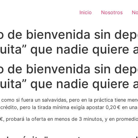
Inicio
Nosotros
No
o de bienvenida sin dep
uita” que nadie quiere 
o de bienvenida sin dep
uita” que nadie quiere 
 como si fuera un salvavidas, pero en la práctica tiene me
 crédito, pero la tirada mínima exigía apostar 0,20 € en un
€, probará la oferta en menos de 3 minutos, y en promedio