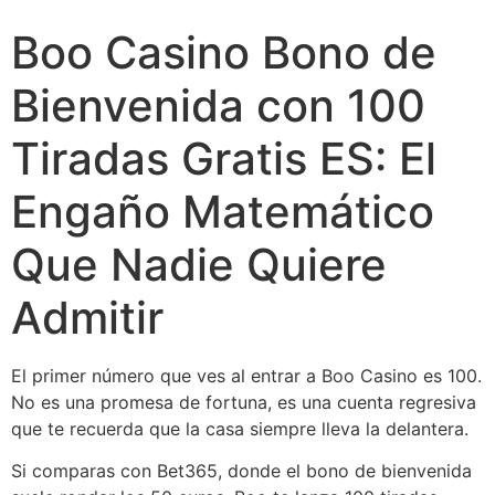
Boo Casino Bono de
Bienvenida con 100
Tiradas Gratis ES: El
Engaño Matemático
Que Nadie Quiere
Admitir
El primer número que ves al entrar a Boo Casino es 100.
No es una promesa de fortuna, es una cuenta regresiva
que te recuerda que la casa siempre lleva la delantera.
Si comparas con Bet365, donde el bono de bienvenida