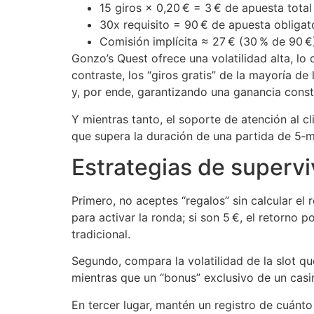
15 giros × 0,20 € = 3 € de apuesta total
30x requisito = 90 € de apuesta obligat
Comisión implícita ≈ 27 € (30 % de 90 €
Gonzo’s Quest ofrece una volatilidad alta, l
contraste, los “giros gratis” de la mayoría de
y, por ende, garantizando una ganancia const
Y mientras tanto, el soporte de atención al c
que supera la duración de una partida de 5‑m
Estrategias de superviv
Primero, no aceptes “regalos” sin calcular el
para activar la ronda; si son 5 €, el retorno 
tradicional.
Segundo, compara la volatilidad de la slot q
mientras que un “bonus” exclusivo de un casin
En tercer lugar, mantén un registro de cuánto 