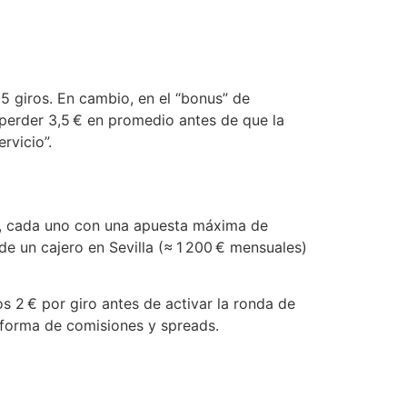
5 giros. En cambio, en el “bonus” de
a perder 3,5 € en promedio antes de que la
rvicio”.
os, cada uno con una apuesta máxima de
de un cajero en Sevilla (≈ 1 200 € mensuales)
s 2 € por giro antes de activar la ronda de
n forma de comisiones y spreads.