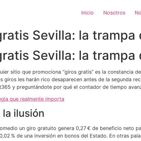
Inicio
Nosotros
No
ratis Sevilla: la tramp
ratis Sevilla: la tramp
uier sitio que promociona “giros gratis” es la constancia de
s giros les harán rico desaparecen antes de la segunda rec
 Bet365 y preguntándote por qué el contador de tiempo avan
 regla que realmente importa
la ilusión
omedio un giro gratuito genera 0,27 € de beneficio neto p
l 0,02 % de una inversión en bonos del Estado. En otras pala