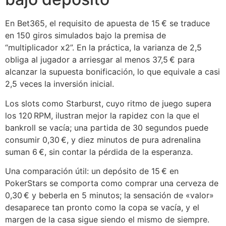
En Bet365, el requisito de apuesta de 15 € se traduce
en 150 giros simulados bajo la premisa de
“multiplicador x2”. En la práctica, la varianza de 2,5
obliga al jugador a arriesgar al menos 37,5 € para
alcanzar la supuesta bonificación, lo que equivale a casi
2,5 veces la inversión inicial.
Los slots como Starburst, cuyo ritmo de juego supera
los 120 RPM, ilustran mejor la rapidez con la que el
bankroll se vacía; una partida de 30 segundos puede
consumir 0,30 €, y diez minutos de pura adrenalina
suman 6 €, sin contar la pérdida de la esperanza.
Una comparación útil: un depósito de 15 € en
PokerStars se comporta como comprar una cerveza de
0,30 € y beberla en 5 minutos; la sensación de «valor»
desaparece tan pronto como la copa se vacía, y el
margen de la casa sigue siendo el mismo de siempre.