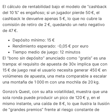
El cálculo de rentabilidad bajo el modelo de “cashback
del 10 %” es engañoso; si un jugador pierde 50 €, el
cashback le devuelve apenas 5 €, lo que no cubre la
comisión de retiro de 2 €, quedando un neto negativo
de 47 €.
Depósito mínimo: 15 €
Rendimiento esperado: -0,05 € por euro
Tiempo medio de juego: 12 minutos
El “bono sin depósito” anunciado como “gratis” es una
trampa: el requisito de apuesta de 30x implica que con
15 € de juego real el usuario necesita generar 450 € en
volúmenes de apuesta, una meta comparable a escalar
una montaña de 1 000 m con una mochila de 20 kg.
Gonzo’s Quest, con su alta volatilidad, muestra que una
sola ronda puede producir un pico de 120 € y, en el
mismo instante, una caída de 8 €, lo que ilustra la ilusión
de “grandes premios” frente al riesgo constante de