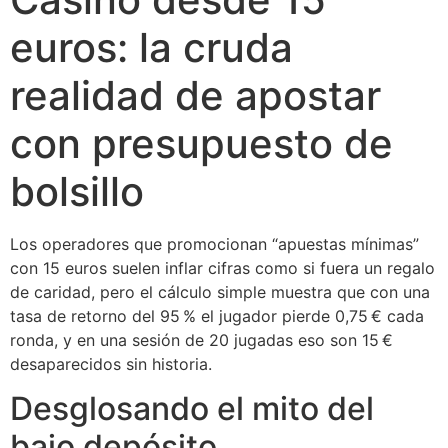
euros: la cruda
realidad de apostar
con presupuesto de
bolsillo
Los operadores que promocionan “apuestas mínimas”
con 15 euros suelen inflar cifras como si fuera un regalo
de caridad, pero el cálculo simple muestra que con una
tasa de retorno del 95 % el jugador pierde 0,75 € cada
ronda, y en una sesión de 20 jugadas eso son 15 €
desaparecidos sin historia.
Desglosando el mito del
bajo depósito