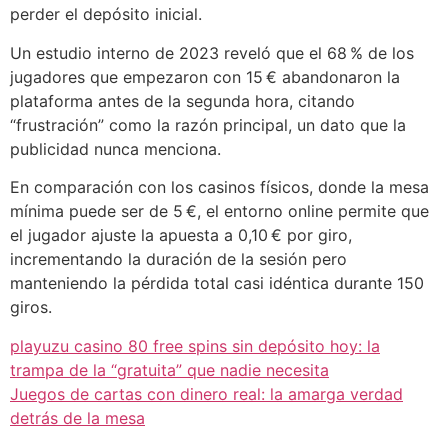
perder el depósito inicial.
Un estudio interno de 2023 reveló que el 68 % de los
jugadores que empezaron con 15 € abandonaron la
plataforma antes de la segunda hora, citando
“frustración” como la razón principal, un dato que la
publicidad nunca menciona.
En comparación con los casinos físicos, donde la mesa
mínima puede ser de 5 €, el entorno online permite que
el jugador ajuste la apuesta a 0,10 € por giro,
incrementando la duración de la sesión pero
manteniendo la pérdida total casi idéntica durante 150
giros.
playuzu casino 80 free spins sin depósito hoy: la
trampa de la “gratuita” que nadie necesita
Juegos de cartas con dinero real: la amarga verdad
detrás de la mesa