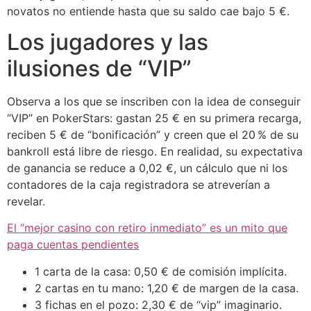
novatos no entiende hasta que su saldo cae bajo 5 €.
Los jugadores y las
ilusiones de “VIP”
Observa a los que se inscriben con la idea de conseguir
“VIP” en PokerStars: gastan 25 € en su primera recarga,
reciben 5 € de “bonificación” y creen que el 20 % de su
bankroll está libre de riesgo. En realidad, su expectativa
de ganancia se reduce a 0,02 €, un cálculo que ni los
contadores de la caja registradora se atreverían a
revelar.
El “mejor casino con retiro inmediato” es un mito que
paga cuentas pendientes
1 carta de la casa: 0,50 € de comisión implícita.
2 cartas en tu mano: 1,20 € de margen de la casa.
3 fichas en el pozo: 2,30 € de “vip” imaginario.