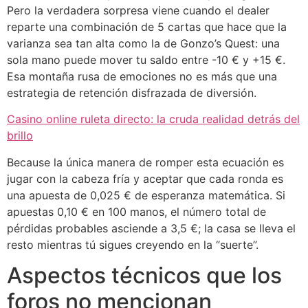
Pero la verdadera sorpresa viene cuando el dealer
reparte una combinación de 5 cartas que hace que la
varianza sea tan alta como la de Gonzo’s Quest: una
sola mano puede mover tu saldo entre -10 € y +15 €.
Esa montaña rusa de emociones no es más que una
estrategia de retención disfrazada de diversión.
Casino online ruleta directo: la cruda realidad detrás del
brillo
Because la única manera de romper esta ecuación es
jugar con la cabeza fría y aceptar que cada ronda es
una apuesta de 0,025 € de esperanza matemática. Si
apuestas 0,10 € en 100 manos, el número total de
pérdidas probables asciende a 3,5 €; la casa se lleva el
resto mientras tú sigues creyendo en la “suerte”.
Aspectos técnicos que los
foros no mencionan