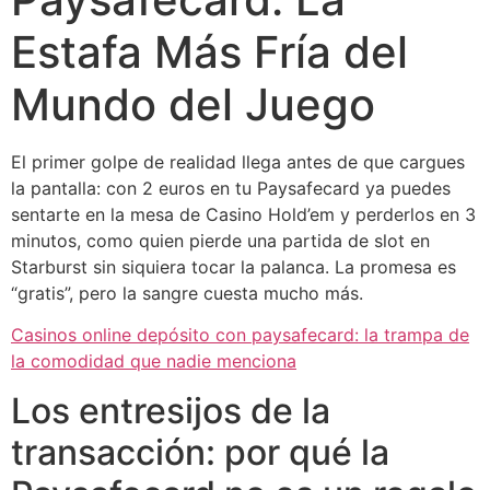
Estafa Más Fría del
Mundo del Juego
El primer golpe de realidad llega antes de que cargues
la pantalla: con 2 euros en tu Paysafecard ya puedes
sentarte en la mesa de Casino Hold’em y perderlos en 3
minutos, como quien pierde una partida de slot en
Starburst sin siquiera tocar la palanca. La promesa es
“gratis”, pero la sangre cuesta mucho más.
Casinos online depósito con paysafecard: la trampa de
la comodidad que nadie menciona
Los entresijos de la
transacción: por qué la