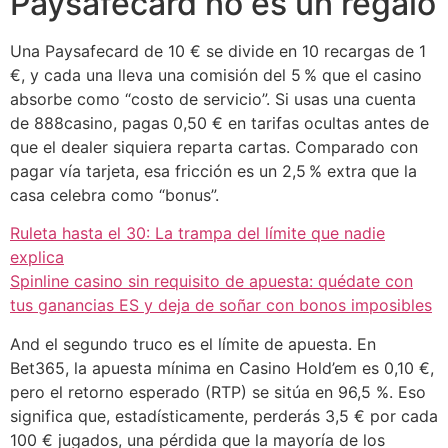
Paysafecard no es un regalo
Una Paysafecard de 10 € se divide en 10 recargas de 1
€, y cada una lleva una comisión del 5 % que el casino
absorbe como “costo de servicio”. Si usas una cuenta
de 888casino, pagas 0,50 € en tarifas ocultas antes de
que el dealer siquiera reparta cartas. Comparado con
pagar vía tarjeta, esa fricción es un 2,5 % extra que la
casa celebra como “bonus”.
Ruleta hasta el 30: La trampa del límite que nadie
explica
Spinline casino sin requisito de apuesta: quédate con
tus ganancias ES y deja de soñar con bonos imposibles
And el segundo truco es el límite de apuesta. En
Bet365, la apuesta mínima en Casino Hold’em es 0,10 €,
pero el retorno esperado (RTP) se sitúa en 96,5 %. Eso
significa que, estadísticamente, perderás 3,5 € por cada
100 € jugados, una pérdida que la mayoría de los