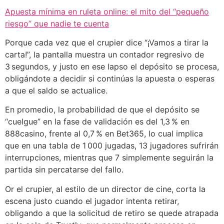
Apuesta mínima en ruleta online: el mito del “pequeño
riesgo” que nadie te cuenta
Porque cada vez que el crupier dice “¡Vamos a tirar la
carta!”, la pantalla muestra un contador regresivo de
3 segundos, y justo en ese lapso el depósito se procesa,
obligándote a decidir si continúas la apuesta o esperas
a que el saldo se actualice.
En promedio, la probabilidad de que el depósito se
“cuelgue” en la fase de validación es del 1,3 % en
888casino, frente al 0,7 % en Bet365, lo cual implica
que en una tabla de 1 000 jugadas, 13 jugadores sufrirán
interrupciones, mientras que 7 simplemente seguirán la
partida sin percatarse del fallo.
Or el crupier, al estilo de un director de cine, corta la
escena justo cuando el jugador intenta retirar,
obligando a que la solicitud de retiro se quede atrapada