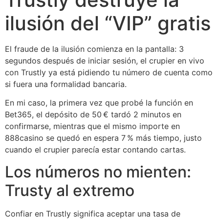
ilusión del “VIP” gratis
El fraude de la ilusión comienza en la pantalla: 3
segundos después de iniciar sesión, el crupier en vivo
con Trustly ya está pidiendo tu número de cuenta como
si fuera una formalidad bancaria.
En mi caso, la primera vez que probé la función en
Bet365, el depósito de 50 € tardó 2 minutos en
confirmarse, mientras que el mismo importe en
888casino se quedó en espera 7 % más tiempo, justo
cuando el crupier parecía estar contando cartas.
Los números no mienten:
Trusty al extremo
Confiar en Trustly significa aceptar una tasa de