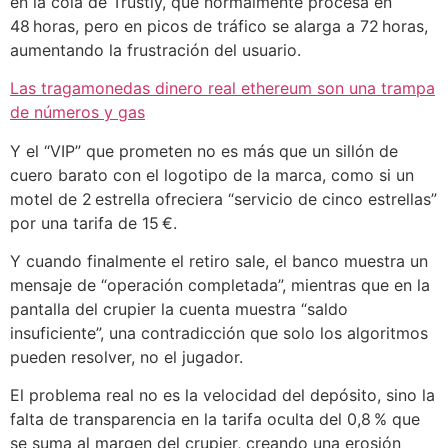
en la cola de Trustly, que normalmente procesa en
48 horas, pero en picos de tráfico se alarga a 72 horas,
aumentando la frustración del usuario.
Las tragamonedas dinero real ethereum son una trampa
de números y gas
Y el “VIP” que prometen no es más que un sillón de
cuero barato con el logotipo de la marca, como si un
motel de 2 estrella ofreciera “servicio de cinco estrellas”
por una tarifa de 15 €.
Y cuando finalmente el retiro sale, el banco muestra un
mensaje de “operación completada”, mientras que en la
pantalla del crupier la cuenta muestra “saldo
insuficiente”, una contradicción que solo los algoritmos
pueden resolver, no el jugador.
El problema real no es la velocidad del depósito, sino la
falta de transparencia en la tarifa oculta del 0,8 % que
se suma al margen del crupier, creando una erosión