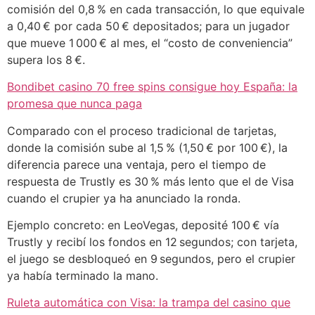
comisión del 0,8 % en cada transacción, lo que equivale
a 0,40 € por cada 50 € depositados; para un jugador
que mueve 1 000 € al mes, el “costo de conveniencia”
supera los 8 €.
Bondibet casino 70 free spins consigue hoy España: la
promesa que nunca paga
Comparado con el proceso tradicional de tarjetas,
donde la comisión sube al 1,5 % (1,50 € por 100 €), la
diferencia parece una ventaja, pero el tiempo de
respuesta de Trustly es 30 % más lento que el de Visa
cuando el crupier ya ha anunciado la ronda.
Ejemplo concreto: en LeoVegas, deposité 100 € vía
Trustly y recibí los fondos en 12 segundos; con tarjeta,
el juego se desbloqueó en 9 segundos, pero el crupier
ya había terminado la mano.
Ruleta automática con Visa: la trampa del casino que