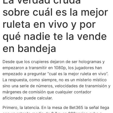
sobre cuál es la mejor
ruleta en vivo y por
qué nadie te la vende
en bandeja
Desde que los crupieres dejaron de ser hologramas y
empezaron a transmitir en 1080p, los jugadores han
empezado a preguntar “cual es la mejor ruleta en vivo”.
La respuesta, como siempre, no es un misterio místico
sino una serie de números, velocidades de transmisión y
márgenes de comisión que cualquier contador
aficionado puede calcular.
Primero, la latencia. En la mesa de Bet365 la señal llega