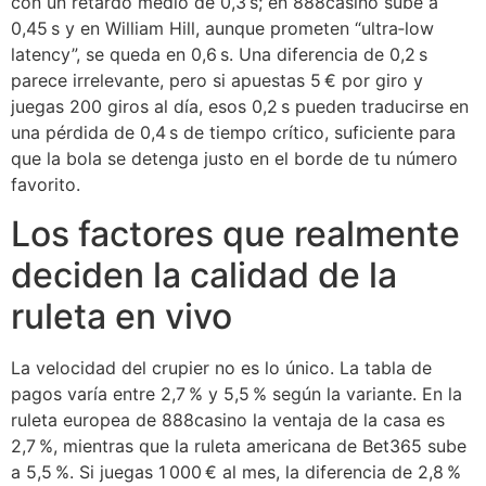
con un retardo medio de 0,3 s; en 888casino sube a
0,45 s y en William Hill, aunque prometen “ultra‑low
latency”, se queda en 0,6 s. Una diferencia de 0,2 s
parece irrelevante, pero si apuestas 5 € por giro y
juegas 200 giros al día, esos 0,2 s pueden traducirse en
una pérdida de 0,4 s de tiempo crítico, suficiente para
que la bola se detenga justo en el borde de tu número
favorito.
Los factores que realmente
deciden la calidad de la
ruleta en vivo
La velocidad del crupier no es lo único. La tabla de
pagos varía entre 2,7 % y 5,5 % según la variante. En la
ruleta europea de 888casino la ventaja de la casa es
2,7 %, mientras que la ruleta americana de Bet365 sube
a 5,5 %. Si juegas 1 000 € al mes, la diferencia de 2,8 %