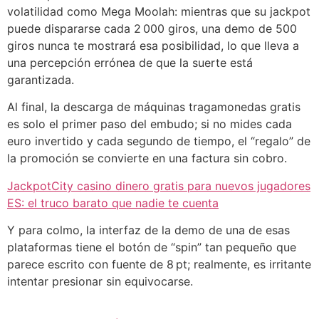
volatilidad como Mega Moolah: mientras que su jackpot
puede dispararse cada 2 000 giros, una demo de 500
giros nunca te mostrará esa posibilidad, lo que lleva a
una percepción errónea de que la suerte está
garantizada.
Al final, la descarga de máquinas tragamonedas gratis
es solo el primer paso del embudo; si no mides cada
euro invertido y cada segundo de tiempo, el “regalo” de
la promoción se convierte en una factura sin cobro.
JackpotCity casino dinero gratis para nuevos jugadores
ES: el truco barato que nadie te cuenta
Y para colmo, la interfaz de la demo de una de esas
plataformas tiene el botón de “spin” tan pequeño que
parece escrito con fuente de 8 pt; realmente, es irritante
intentar presionar sin equivocarse.