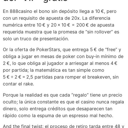
En 888casino el bono sin depósito llega a 10 €, pero
con un requisito de apuesta de 20x. La diferencia
numérica entre 10 € y 20 × 10 € = 200 € de apuesta
requerida muestra que la promesa de “sin rollover” es
solo un truco de presentación.
Or la oferta de PokerStars, que entrega 5 € de “free” y
obliga a jugar en mesas de poker con buy‑in mínimo de
2 €, lo que obliga al jugador a arriesgar al menos 4 €
por partida; la matemática es tan simple como
5 € ÷ 2 € = 2,5 partidas para romper el breakeven, sin
contar el rake.
Porque la realidad es que cada “regalo” tiene un precio
oculto; la única constante es que el casino nunca regala
dinero, solo entrega créditos que desaparecen tan
rápido como la espuma de un espresso mal hecho.
And the final twist: el proceso de retiro tarda entre 48 y