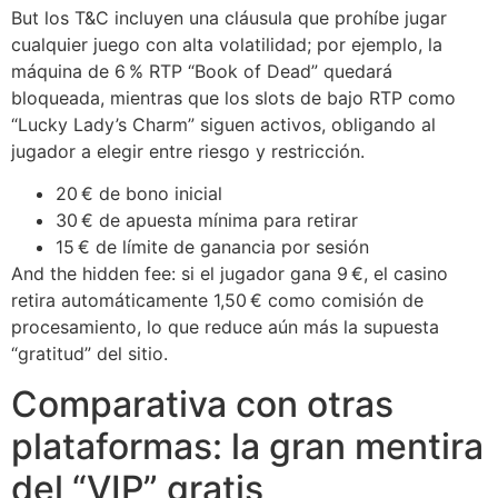
But los T&C incluyen una cláusula que prohíbe jugar
cualquier juego con alta volatilidad; por ejemplo, la
máquina de 6 % RTP “Book of Dead” quedará
bloqueada, mientras que los slots de bajo RTP como
“Lucky Lady’s Charm” siguen activos, obligando al
jugador a elegir entre riesgo y restricción.
20 € de bono inicial
30 € de apuesta mínima para retirar
15 € de límite de ganancia por sesión
And the hidden fee: si el jugador gana 9 €, el casino
retira automáticamente 1,50 € como comisión de
procesamiento, lo que reduce aún más la supuesta
“gratitud” del sitio.
Comparativa con otras
plataformas: la gran mentira
del “VIP” gratis