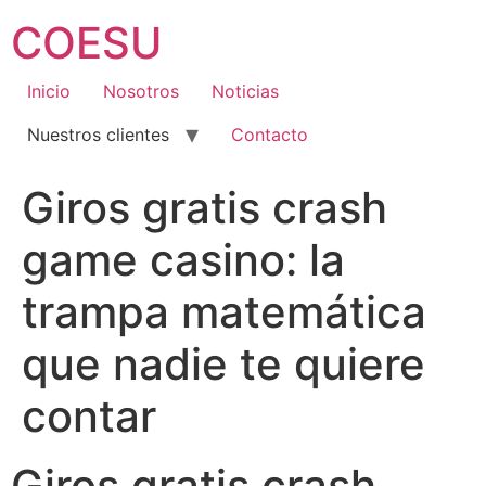
Ir
COESU
al
contenido
Inicio
Nosotros
Noticias
Nuestros clientes
Contacto
Giros gratis crash
game casino: la
trampa matemática
que nadie te quiere
contar
Giros gratis crash