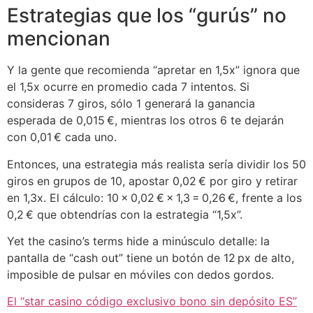
Estrategias que los “gurús” no
mencionan
Y la gente que recomienda “apretar en 1,5x” ignora que
el 1,5x ocurre en promedio cada 7 intentos. Si
consideras 7 giros, sólo 1 generará la ganancia
esperada de 0,015 €, mientras los otros 6 te dejarán
con 0,01 € cada uno.
Entonces, una estrategia más realista sería dividir los 50
giros en grupos de 10, apostar 0,02 € por giro y retirar
en 1,3x. El cálculo: 10 × 0,02 € × 1,3 = 0,26 €, frente a los
0,2 € que obtendrías con la estrategia “1,5x”.
Yet the casino’s terms hide a minúsculo detalle: la
pantalla de “cash out” tiene un botón de 12 px de alto,
imposible de pulsar en móviles con dedos gordos.
El “star casino código exclusivo bono sin depósito ES”