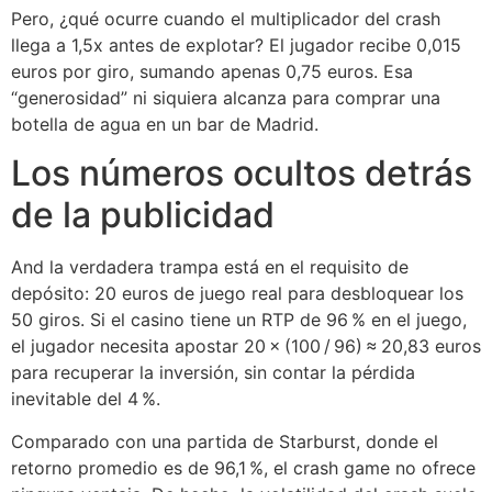
Pero, ¿qué ocurre cuando el multiplicador del crash
llega a 1,5x antes de explotar? El jugador recibe 0,015
euros por giro, sumando apenas 0,75 euros. Esa
“generosidad” ni siquiera alcanza para comprar una
botella de agua en un bar de Madrid.
Los números ocultos detrás
de la publicidad
And la verdadera trampa está en el requisito de
depósito: 20 euros de juego real para desbloquear los
50 giros. Si el casino tiene un RTP de 96 % en el juego,
el jugador necesita apostar 20 × (100 / 96) ≈ 20,83 euros
para recuperar la inversión, sin contar la pérdida
inevitable del 4 %.
Comparado con una partida de Starburst, donde el
retorno promedio es de 96,1 %, el crash game no ofrece