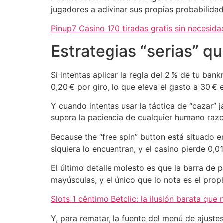
jugadores a adivinar sus propias probabilidad
Pinup7 Casino 170 tiradas gratis sin necesid
Estrategias “serias” qu
Si intentas aplicar la regla del 2 % de tu ba
0,20 € por giro, lo que eleva el gasto a 30 € 
Y cuando intentas usar la táctica de “cazar” 
supera la paciencia de cualquier humano razo
Because the “free spin” button está situado e
siquiera lo encuentran, y el casino pierde 0,0
El último detalle molesto es que la barra de p
mayúsculas, y el único que lo nota es el prop
Slots 1 cêntimo Betclic: la ilusión barata que
Y, para rematar, la fuente del menú de ajustes