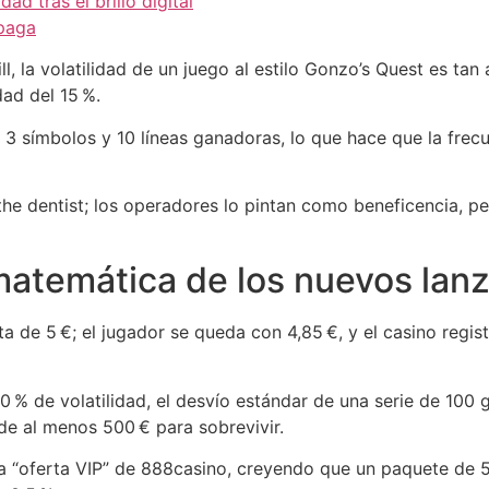
ad tras el brillo digital
 paga
l, la volatilidad de un juego al estilo Gonzo’s Quest es ta
ad del 15 %.
× 3 símbolos y 10 líneas ganadoras, lo que hace que la fre
t the dentist; los operadores lo pintan como beneficencia, p
atemática de los nuevos lan
a de 5 €; el jugador se queda con 4,85 €, y el casino regis
 120 % de volatilidad, el desvío estándar de una serie de 10
 de al menos 500 € para sobrevivir.
a “oferta VIP” de 888casino, creyendo que un paquete de 50