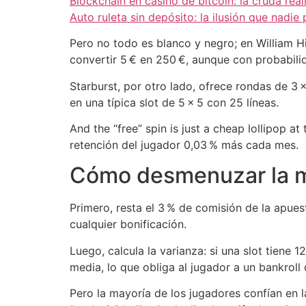
Blockchain en casino de bitcoin: la cruda realid
Auto ruleta sin depósito: la ilusión que nadie
Pero no todo es blanco y negro; en William Hil
convertir 5 € en 250 €, aunque con probabilid
Starburst, por otro lado, ofrece rondas de 3 
en una típica slot de 5 × 5 con 25 líneas.
And the “free” spin is just a cheap lollipop a
retención del jugador 0,03 % más cada mes.
Cómo desmenuzar la m
Primero, resta el 3 % de comisión de la apuest
cualquier bonificación.
Luego, calcula la varianza: si una slot tiene
media, lo que obliga al jugador a un bankroll
Pero la mayoría de los jugadores confían en l