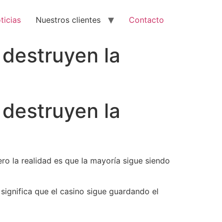
ticias
Nuestros clientes
Contacto
destruyen la
destruyen la
ro la realidad es que la mayoría sigue siendo
significa que el casino sigue guardando el