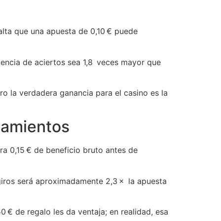
n alta que una apuesta de 0,10 € puede
cuencia de aciertos sea 1,8 veces mayor que
ero la verdadera ganancia para el casino es la
zamientos
tra 0,15 € de beneficio bruto antes de
0 giros será aproximadamente 2,3 × la apuesta
 € de regalo les da ventaja; en realidad, esa