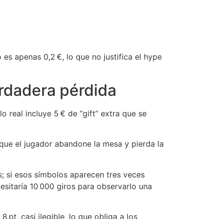
s apenas 0,2 €, lo que no justifica el hype
erdadera pérdida
o real incluye 5 € de “gift” extra que se
que el jugador abandone la mesa y pierda la
; si esos símbolos aparecen tres veces
esitaría 10 000 giros para observarlo una
 pt, casi ilegible, lo que obliga a los