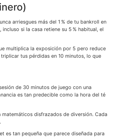
inero)
nunca arriesgues más del 1 % de tu bankroll en
incluso si la casa retiene su 5 % habitual, el
ue multiplica la exposición por 5 pero reduce
triplicar tus pérdidas en 10 minutos, lo que
a sesión de 30 minutos de juego con una
nancia es tan predecible como la hora del té
on matemáticos disfrazados de diversión. Cada
.
onbet es tan pequeña que parece diseñada para