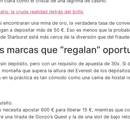
an clara como el cristal de una lágrima de casino.
s: la cruda realidad detrás del brillo
i encontraran una mina de oro, la verdadera tasa de conve
llegan a depositar más de 50 €. Eso es menos que la probab
de Starburst está más cerca de la diversión que del fraude
s marcas que “regalan” oport
sin depósito, pero con un requisito de apuesta de 30x. Si 
a montaña que supera la altura del Everest de los depósito
ro en la práctica es tan cómodo como una cama de hostal re
isito.
ay necesita apostar 600 € para liberar 15 €, mientras que c
re una tirada de Gonzo’s Quest y la de una slot de bajo reto