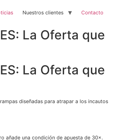
ticias
Nuestros clientes
Contacto
ES: La Oferta que
ES: La Oferta que
trampas diseñadas para atrapar a los incautos
ero añade una condición de apuesta de 30×.