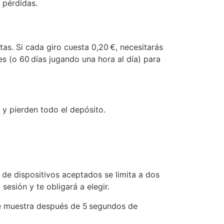
 pérdidas.
s. Si cada giro cuesta 0,20 €, necesitarás
s (o 60 días jugando una hora al día) para
y pierden todo el depósito.
 de dispositivos aceptados se limita a dos
esión y te obligará a elegir.
 se muestra después de 5 segundos de