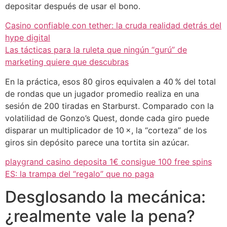
depositar después de usar el bono.
Casino confiable con tether: la cruda realidad detrás del
hype digital
Las tácticas para la ruleta que ningún “gurú” de
marketing quiere que descubras
En la práctica, esos 80 giros equivalen a 40 % del total
de rondas que un jugador promedio realiza en una
sesión de 200 tiradas en Starburst. Comparado con la
volatilidad de Gonzo’s Quest, donde cada giro puede
disparar un multiplicador de 10 ×, la “corteza” de los
giros sin depósito parece una tortita sin azúcar.
playgrand casino deposita 1€ consigue 100 free spins
ES: la trampa del “regalo” que no paga
Desglosando la mecánica:
¿realmente vale la pena?