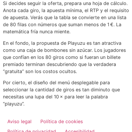
Si decides seguir la oferta, prepara una hoja de cálculo.
Anota cada giro, la apuesta mínima, el RTP y el requisito
de apuesta. Verás que la tabla se convierte en una lista
de 80 filas con números que suman menos de 1 €. La
matemática fría nunca miente.
En el fondo, la propuesta de Playuzu es tan atractiva
como una caja de bombones sin azúcar. Los jugadores
que confían en los 80 giros como si fueran un billete
premiado terminan descubriendo que la verdadera
“gratuita” son los costos ocultos.
Por cierto, el diseño del menú desplegable para
seleccionar la cantidad de giros es tan diminuto que
necesitas una lupa del 10 × para leer la palabra
“playuzu”.
Aviso legal
Política de cookies
Política de privacidad
Accesibilidad