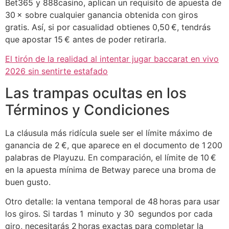
Bet365 y 888casino, aplican un requisito de apuesta de
30 × sobre cualquier ganancia obtenida con giros
gratis. Así, si por casualidad obtienes 0,50 €, tendrás
que apostar 15 € antes de poder retirarla.
El tirón de la realidad al intentar jugar baccarat en vivo
2026 sin sentirte estafado
Las trampas ocultas en los
Términos y Condiciones
La cláusula más ridícula suele ser el límite máximo de
ganancia de 2 €, que aparece en el documento de 1 200
palabras de Playuzu. En comparación, el límite de 10 €
en la apuesta mínima de Betway parece una broma de
buen gusto.
Otro detalle: la ventana temporal de 48 horas para usar
los giros. Si tardas 1 minuto y 30 segundos por cada
giro, necesitarás 2 horas exactas para completar la