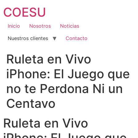
Ir
COESU
al
contenido
Inicio
Nosotros
Noticias
Nuestros clientes
Contacto
Ruleta en Vivo
iPhone: El Juego que
no te Perdona Ni un
Centavo
Ruleta en Vivo
iPhone: El Juego que