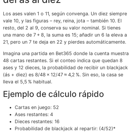
Los ases valen 1 o 11, según convenga. Un diez siempre
vale 10, y las figuras – rey, reina, jota – también 10. El
resto, del 2 al 9, conserva su valor nominal. Si tienes
una mano de 7 + 8, la suma es 15; añadir un 6 la eleva a
21, pero un 7 te deja en 22 y pierdes automáticamente.
Imagina una partida en Bet365 donde la cuenta muestra
48 cartas restantes. Si el conteo indica que quedan 8
ases y 12 dieces, la probabilidad de recibir un blackjack
(ás + diez) es 8/48 × 12/47 ≈ 4,2 %. Sin eso, la casa se
lleva el 5,5 % habitual.
Ejemplo de cálculo rápido
Cartas en juego: 52
Ases restantes: 4
Dieces restantes: 16
Probabilidad de blackjack al repartir: (4/52)*