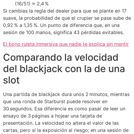
(16/51) ≈ 2,4 %
Si cambias la regla del dealer para que se plante en 17
suave, la probabilidad de que el crupier se pase sube de
0,92 % a 1,35 %. Un punto de diferencia que, en una
sesión de 100 manos, significa 43 pérdidas evitables.
El bono ruleta inmersiva que nadie te explica sin mentir
Comparando la velocidad
del blackjack con la de una
slot
Una partida de blackjack dura unos 2 minutos, mientras
que una ronda de Starburst puede resolver en
30 segundos. Esa diferencia es como pasar de leer un
ensayo de 3 páginas a hojear una tarjeta de
presentación. La velocidad no altera el valor de las
cartas, pero sí la exposición al riesgo; en una sesión de