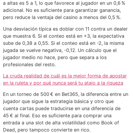
a altas es 5 a 1, lo que favorece al jugador en un 0,6 %
adicional. No es suficiente para garantizar ganancia,
pero reduce la ventaja del casino a menos del 0,5 %.
Una desviación típica es doblar con 11 contra un dealer
que muestra 6. Si el conteo está en +3, la expectativa
sube de 0,38 a 0,55. Si el conteo está en -2, la misma
jugada se vuelve negativa, -0,12. Un cálculo que el
jugador medio no hace, pero que separa a los
profesionales del resto.
La cruda realidad de cuál es la mejor forma de apostar
en la ruleta y por qué nunca será tu atajo a la riqueza
En un torneo de 500 € en Bet365, la diferencia entre un
jugador que sigue la estrategia básica y otro que
cuenta cartas puede traducirse en una diferencia de
45 € al final. Eso es suficiente para comprar una
entrada a una slot de alta volatilidad como Book of
Dead, pero tampoco convierte en rico.