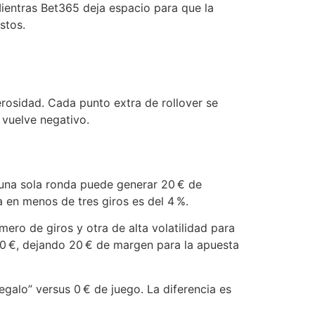
Mientras Bet365 deja espacio para que la
stos.
nerosidad. Cada punto extra de rollover se
 vuelve negativo.
 una sola ronda puede generar 20 € de
a en menos de tres giros es del 4 %.
mero de giros y otra de alta volatilidad para
 10 €, dejando 20 € de margen para la apuesta
egalo” versus 0 € de juego. La diferencia es