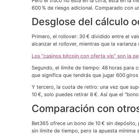
Pero el truco no está en la cifra, está en la 
600 % de riesgo adicional. Comparado con una
Desglose del cálculo o
Primero, el rollover: 30 € dividido entre el v
alcanzar el rollover, mientras que la varianz
Los “casinos bitcoin con oferta vip” son la pe
Segundo, el límite de tiempo: 48 horas para c
que significa que tendrás que jugar 600 giros 
Y tercero, la cuota de retiro: una vez que su
10 €, solo puedes retirar 8 €. Así que el “bon
Comparación con otros
Bet365 ofrece un bono de 10 € sin depósito, p
sin límite de tiempo, pero la apuesta mínima s