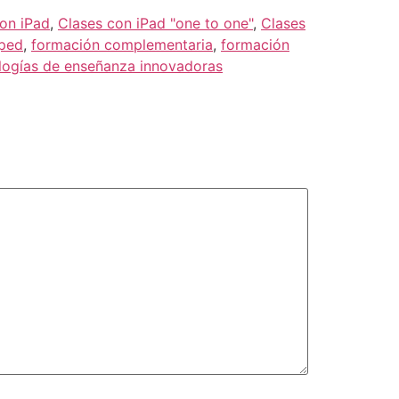
con iPad
,
Clases con iPad "one to one"
,
Clases
pped
,
formación complementaria
,
formación
ogías de enseñanza innovadoras