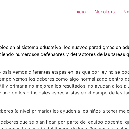
Inicio
Nosotros
No
mbios en el sistema educativo, los nuevos paradigmas en e
ciendo numerosos defensores y detractores de las tareas 
ro país vemos diferentes etapas en las que por ley no se p
iempo vemos los deberes como algo normalizado dentro del
il y primaria no mejoran los resultados, no ayudan a los al
uno de los principales especialistas en el campo de las ta
res (a nivel primaria) les ayuden a los niños a tener mejo
 deberes que se planifican por parte del equipo docente, q
no ocupan la mayoría del tiempo de los niños una vez sale