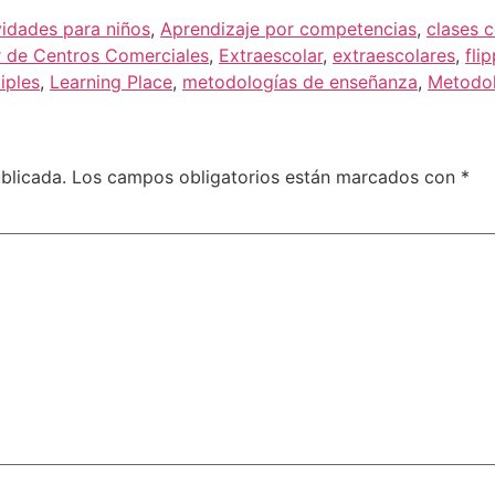
vidades para niños
,
Aprendizaje por competencias
,
clases 
r de Centros Comerciales
,
Extraescolar
,
extraescolares
,
fli
iples
,
Learning Place
,
metodologías de enseñanza
,
Metodol
blicada.
Los campos obligatorios están marcados con
*