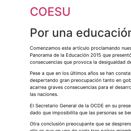
Ir
COESU
al
contenido
Por una educación
Comenzamos este artículo proclamando nuest
Panorama de la Educación 2015 que presentó 
consecuencias que provoca la desigualdad d
Pese a que en los últimos años se han consta
despertando gran preocupación tanto en gobi
acarrea graves consecuencias para el desarrol
las naciones.
El Secretario General de la OCDE en su prese
dado que imposibilita que las personas se ben
Otra conclusión preocupante que se desprende
ello es que en uno de cada tres países miemb