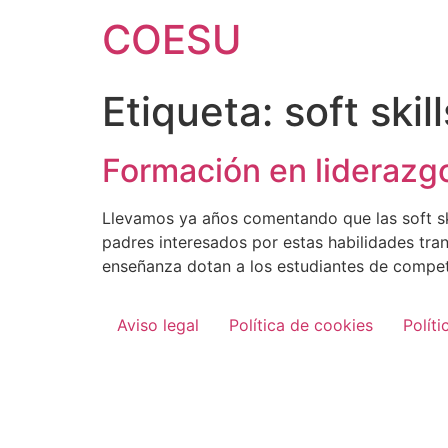
Ir
COESU
al
contenido
Etiqueta:
soft skill
Formación en liderazg
Llevamos ya años comentando que las soft sk
padres interesados por estas habilidades tra
enseñanza dotan a los estudiantes de compet
Aviso legal
Política de cookies
Políti